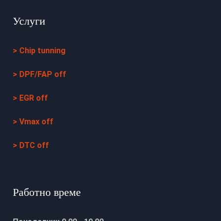
Услуги
> Chip tunning
> DPF/FAP off
> EGR off
> Vmax off
> DTC off
Работно време