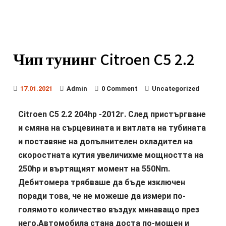
Чип тунинг Citroen C5 2.2
17.01.2021
Admin
0 Comment
Uncategorized
Citroen C5 2.2 204hp -2012г. След пристъргване
и смяна на сърцевината и витлата на тубината
и поставяне на допълнителен охладител на
скоростната кутия увеличихме мощността на
250hp и въртящият момент на 550Nm.
Дебитомера трябваше да бъде изключен
поради това, че не можеше да измери по-
голямото количество въздух минаващо през
него.Автомобила стана доста по-мощен и