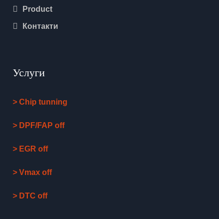
Product
Контакти
Услуги
> Chip tunning
> DPF/FAP off
> EGR off
> Vmax off
> DTC off