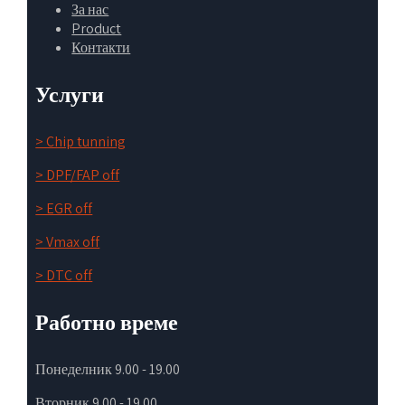
За нас
Product
Контакти
Услуги
> Chip tunning
> DPF/FAP off
> EGR off
> Vmax off
> DTC off
Работно време
Понеделник 9.00 - 19.00
Вторник 9.00 - 19.00