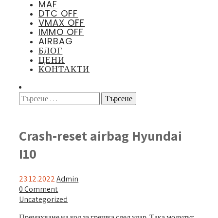
MAF
DTC OFF
VMAX OFF
IMMO OFF
AIRBAG
БЛОГ
ЦЕНИ
КОНТАКТИ
Crash-reset airbag Hyundai
I10
23.12.2022
Admin
0 Comment
Uncategorized
Премахване на код за грешка след удар. Така модулът